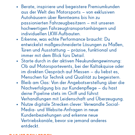
Berate, inspiriere und begeistere Premiumkunden
aus der Welt des Motorsports – von exklusiven
Autohäusern über Rennteams bis hin zu
passionierten Fahrzeugbesitzern – mit unseren
hochwertigen Fahrzeugtransportanhängern und
individuellen LKW-Aufbauten.
Erkenne, was echte Performance braucht: Du
entwickelst maßgeschneiderte Lösungen zu Maßen,
Türen und Ausstattung – präzise, funktional und
immer mit dem Blick fürs Detail.
Starte durch in der aktiven Neukundengewinnung:
Ob auf Motorsportevents, bei der Kaltakquise oder
im direkten Gespräch auf Messen – du liebst es,
Menschen für Technik und Qualität zu begeistern.
Bleib am Gas: Von der Angebotserstellung über die
Nachverfolgung bis zur Kundenpflege – du hast
deine Pipeline stets im Griff und führst
Verhandlungen mit Leidenschaft und Überzeugung.
Nutze digitale Strecken clever: Verwandle Social-
Media- und Website-Anfragen in neue
Kundenbeziehungen und erkenne neue
Vertriebskanäle, bevor sie jemand anderes
entdeckt.