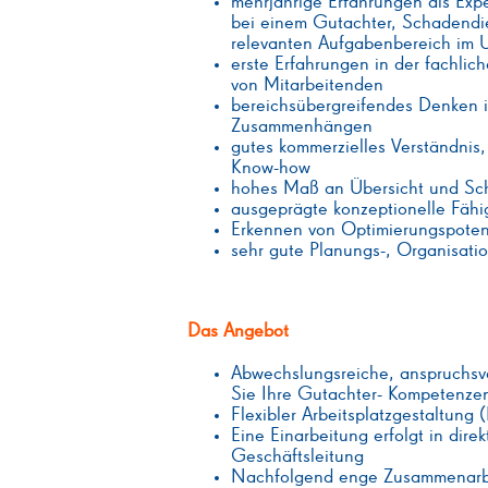
mehrjährige Erfahrungen als Exp
bei einem Gutachter, Schadendien
relevanten Aufgabenbereich im U
erste Erfahrungen in der fachlic
von Mitarbeitenden
bereichsübergreifendes Denken 
Zusammenhängen
gutes kommerzielles Verständnis,
Know-how
hohes Maß an Übersicht und Sch
ausgeprägte konzeptionelle Fähi
Erkennen von Optimierungspoten
sehr gute Planungs-, Organisatio
Das Angebot
Abwechslungsreiche, anspruchsv
Sie Ihre Gutachter- Kompetenzen
Flexibler Arbeitsplatzgestaltung
Eine Einarbeitung erfolgt in dire
Geschäftsleitung
Nachfolgend enge Zusammenarbe