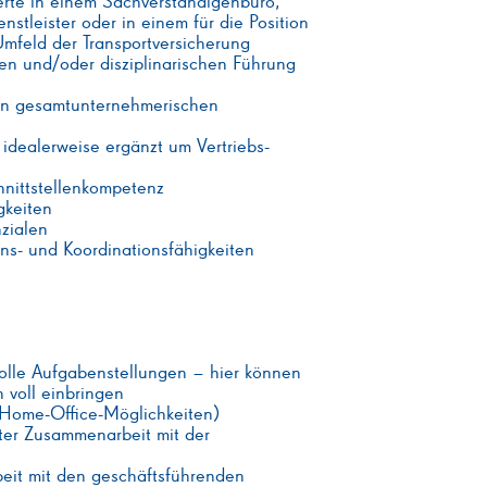
erte in einem Sachverständigenbüro,
stleister oder in einem für die Position
mfeld der Transportversicherung
hen und/oder disziplinarischen Führung
in gesamtunternehmerischen
 idealerweise ergänzt um Vertriebs-
nittstellenkompetenz
gkeiten
zialen
ns- und Koordinationsfähigkeiten
olle Aufgabenstellungen – hier können
 voll einbringen
 (Home-Office-Möglichkeiten)
kter Zusammenarbeit mit der
it mit den geschäftsführenden